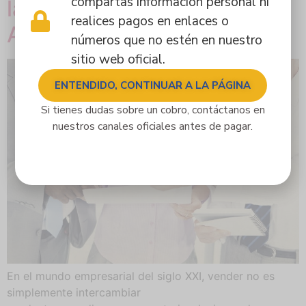
compartas información personal ni
las Relaciones Comerciales
realices pagos en enlaces o
Actuales
números que no estén en nuestro
sitio web oficial.
ENTENDIDO, CONTINUAR A LA PÁGINA
Si tienes dudas sobre un cobro, contáctanos en
nuestros canales oficiales antes de pagar.
En el mundo empresarial del siglo XXI, vender no es
simplemente intercambiar