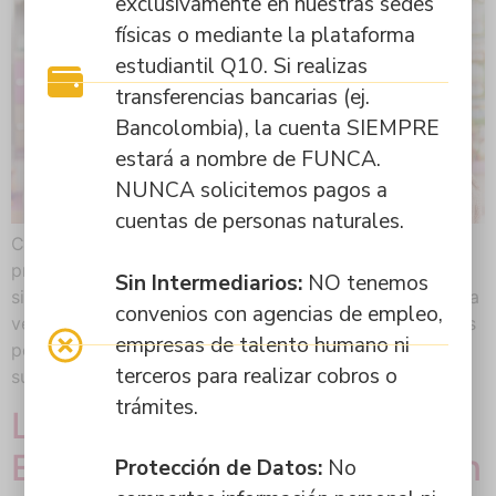
exclusivamente en nuestras sedes
físicas o mediante la plataforma
estudiantil Q10. Si realizas
transferencias bancarias (ej.
Bancolombia), la cuenta SIEMPRE
estará a nombre de FUNCA.
NUNCA solicitemos pagos a
cuentas de personas naturales.
Cuál es el trasfondo y significado de dispensar y
producir un medicamento en Colombia? ¿Es,
Sin Intermediarios:
NO tenemos
simplemente, entregar una caja o frasco generando una
convenios con agencias de empleo,
venta? Estas son preguntas que rondan la mente de las
empresas de talento humano ni
personas que nos dedicamos a la salud, formación,
terceros para realizar cobros o
suministro y producción farmacéutica en el país.
trámites.
La Venta Profesional: Ética,
Estrategia y Negociación en
Protección de Datos:
No