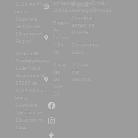
contacto@seashell-crab-
2016, emitidas
PQRSF
596185.hostingersite.com
por la
Consultar
Secretaría
Bogotá:
estado de
Distrital de
Av.
PQRSF
Educación de
Caracas
Bogotá.
# 34-
Documentos
48
ESAL
Licencia de
Funcionamiento
Itagüí:
Trabaja
Sede Itagüí:
Cra.
con
Resolución N.º
50
nosotros
25669 de
#46-
2014, emitida
35
por la
Secretaría
Municipal de
Educación de
Itagüí.