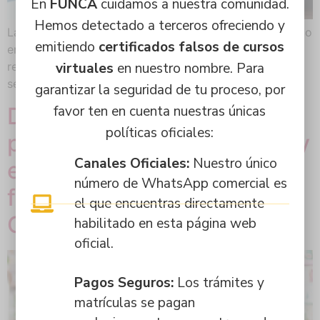
En
FUNCA
cuidamos a nuestra comunidad.
Hemos detectado a terceros ofreciendo y
La dispensación de medicamentos es un proceso crítico
emitiendo
certificados falsos de cursos
en la atención farmacéutica que requiere una gran
virtuales
en nuestro nombre. Para
responsabilidad y compromiso con la salud y la
seguridad del paciente.
garantizar la seguridad de tu proceso, por
De la caja a casa; buenas
favor ten en cuenta nuestras únicas
políticas oficiales:
prácticas de dispensación y
Canales Oficiales:
Nuestro único
el rol del auxiliar de
número de WhatsApp comercial es
farmacia en Bogotá,
el que encuentras directamente
Colombia
habilitado en esta página web
oficial.
Pagos Seguros:
Los trámites y
matrículas se pagan