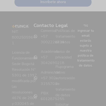
Inscríbete ahora
Contacto
Legal
*Al
Comercial:
Políticas de
ingresar tu
NIT.
email
+57
tratamiento
800250596-
estarás
3002226734
de datos
1
sujeto a
nuestra
Académico:
Aviso de
Licencia de
política de
+57
privacidad
Funcionamiento
tratamiento
3042690218
Sede Bogotá:
de datos.
Flujograma
Resolución N.º
Administrativo:
de
5301 de 1997,
+57 302
autorización
modificada por
3155701
de
las
tratamiento
resoluciones
PBX:
de datos
4676 de 2006
6012875255
y 030045 de
Solicitar