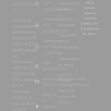
email
+57
tratamiento
800250596-
estarás
3002226734
de datos
1
sujeto a
nuestra
Académico:
Aviso de
Licencia de
política de
+57
privacidad
Funcionamiento
tratamiento
3042690218
Sede Bogotá:
de datos.
Flujograma
Resolución N.º
Administrativo:
de
5301 de 1997,
+57 302
autorización
modificada por
3155701
de
las
tratamiento
resoluciones
PBX:
de datos
4676 de 2006
6012875255
y 030045 de
Solicitar
contacto@seashell-crab-
2016, emitidas
PQRSF
596185.hostingersite.com
por la
Consultar
Secretaría
Bogotá:
estado de
Distrital de
Av.
PQRSF
Educación de
Caracas
Bogotá.