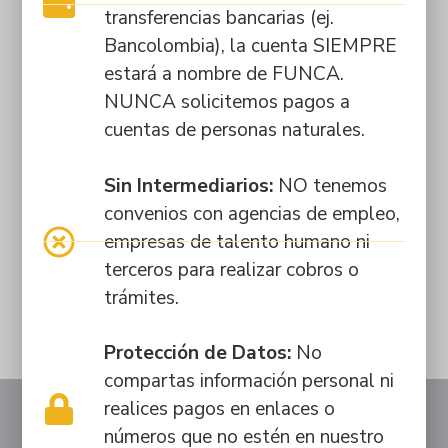
con la educación
transferencias bancarias (ej.
Bancolombia), la cuenta SIEMPRE
Practicantes o
estará a nombre de FUNCA.
aprendices SENA.
NUNCA solicitemos pagos a
Buscamos
personas
cuentas de personas naturales.
apasionadas por
enseñar, servir y
Sin Intermediarios:
NO tenemos
crecer con
convenios con agencias de empleo,
nosotros.
empresas de talento humano ni
terceros para realizar cobros o
trámites.
Protección de Datos:
No
compartas información personal ni
realices pagos en enlaces o
números que no estén en nuestro