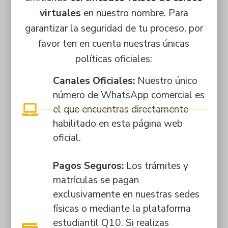
virtuales
en nuestro nombre. Para
Tipos de
garantizar la seguridad de tu proceso, por
perfiles que
favor ten en cuenta nuestras únicas
buscamos
políticas oficiales:
Canales Oficiales:
Nuestro único
Académica:
número de WhatsApp comercial es
Docentes técnicos
el que encuentras directamente
laborales en salud,
habilitado en esta página web
educación y bienestar.
oficial.
Administrativa
Pagos Seguros:
Los trámites y
matrículas se pagan
Comercial y
exclusivamente en nuestras sedes
marketing
físicas o mediante la plataforma
Comprometidos
estudiantil Q10. Si realizas