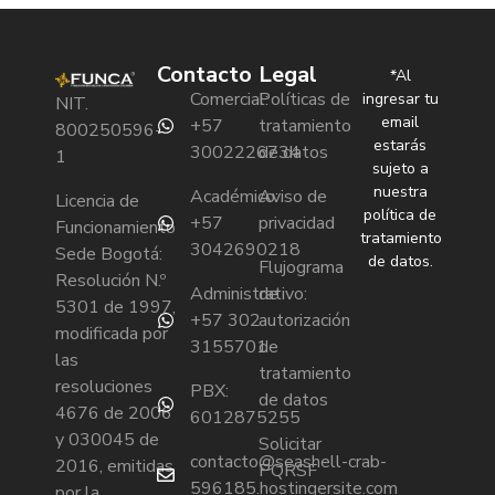
Contacto
Legal
*Al
Comercial:
Políticas de
ingresar tu
NIT.
email
+57
tratamiento
800250596-
estarás
3002226734
de datos
1
sujeto a
nuestra
Académico:
Aviso de
Licencia de
política de
+57
privacidad
Funcionamiento
tratamiento
3042690218
Sede Bogotá:
de datos.
Flujograma
Resolución N.º
Administrativo:
de
5301 de 1997,
+57 302
autorización
modificada por
3155701
de
las
tratamiento
resoluciones
PBX:
de datos
4676 de 2006
6012875255
y 030045 de
Solicitar
contacto@seashell-crab-
2016, emitidas
PQRSF
596185.hostingersite.com
por la