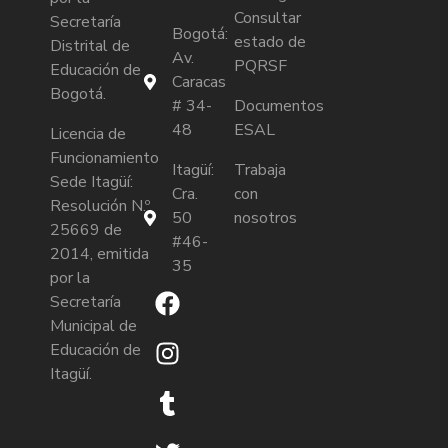
Consultar
Secretaría
Bogotá:
estado de
Distrital de
Av.
PQRSF
Educación de
Caracas
Bogotá.
# 34-
Documentos
48
ESAL
Licencia de
Funcionamiento
Itagüí:
Trabaja
Sede Itagüí:
Cra.
con
Resolución N.º
50
nosotros
25669 de
#46-
2014, emitida
35
por la
Secretaría
Municipal de
Educación de
Itagüí.