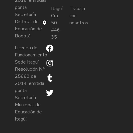
2016, emitidas
por la
Itagüí:
Trabaja
Secretaría
Cra.
con
Distrital de
50
nosotros
Educación de
#46-
Bogotá.
35
Licencia de
Funcionamiento
Sede Itagüí:
Resolución N.º
25669 de
2014, emitida
por la
Secretaría
Municipal de
Educación de
Itagüí.