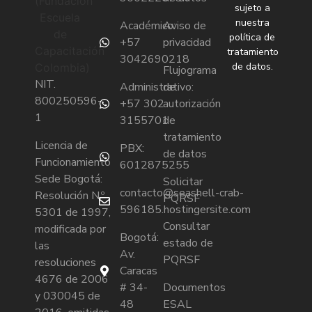
sujeto a
nuestra
Académico:
Aviso de
política de
+57
privacidad
tratamiento
3042690218
de datos.
Flujograma
NIT.
Administrativo:
de
800250596-
+57 302
autorización
1
3155701
de
tratamiento
Licencia de
PBX:
de datos
Funcionamiento
6012875255
Sede Bogotá:
Solicitar
contacto@seashell-crab-
Resolución N.º
PQRSF
596185.hostingersite.com
5301 de 1997,
Consultar
modificada por
Bogotá:
estado de
las
Av.
PQRSF
resoluciones
Caracas
4676 de 2006
# 34-
Documentos
y 030045 de
48
ESAL