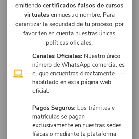
Contacto
Legal
*Al
emitiendo
certificados falsos de cursos
Comercial:
Políticas de
ingresar tu
NIT.
virtuales
en nuestro nombre. Para
email
+57
tratamiento
800250596-
garantizar la seguridad de tu proceso, por
estarás
3002226734
de datos
1
sujeto a
favor ten en cuenta nuestras únicas
nuestra
Académico:
Aviso de
Licencia de
políticas oficiales:
política de
+57
privacidad
Funcionamiento
tratamiento
3042690218
Sede Bogotá:
Canales Oficiales:
Nuestro único
de datos.
Flujograma
Resolución N.º
número de WhatsApp comercial es
Administrativo:
de
5301 de 1997,
+57 302
autorización
el que encuentras directamente
modificada por
3155701
de
habilitado en esta página web
las
tratamiento
oficial.
resoluciones
PBX:
de datos
4676 de 2006
6012875255
y 030045 de
Pagos Seguros:
Los trámites y
Solicitar
contacto@seashell-crab-
2016, emitidas
PQRSF
matrículas se pagan
596185.hostingersite.com
por la
exclusivamente en nuestras sedes
Consultar
Secretaría
Bogotá:
físicas o mediante la plataforma
estado de
Distrital de