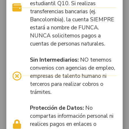
Av.
estudiantil Q10. Si realizas
PQRSF
Educación de
Caracas
transferencias bancarias (ej.
Bogotá.
# 34-
Documentos
Bancolombia), la cuenta SIEMPRE
48
ESAL
Licencia de
estará a nombre de FUNCA.
Funcionamiento
Itagüí:
Trabaja
NUNCA solicitemos pagos a
Sede Itagüí:
Cra.
con
cuentas de personas naturales.
Resolución N.º
50
nosotros
25669 de
#46-
2014, emitida
Sin Intermediarios:
NO tenemos
35
por la
convenios con agencias de empleo,
Secretaría
empresas de talento humano ni
Municipal de
terceros para realizar cobros o
Educación de
trámites.
Itagüí.
Protección de Datos:
No
compartas información personal ni
realices pagos en enlaces o