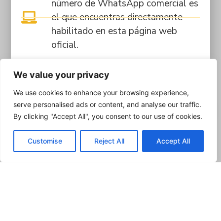
número de WhatsApp comercial es
el que encuentras directamente
habilitado en esta página web
oficial.
Pagos Seguros:
Los trámites y
We value your privacy
matrículas se pagan
We use cookies to enhance your browsing experience,
exclusivamente en nuestras sedes
serve personalised ads or content, and analyse our traffic.
físicas o mediante la plataforma
By clicking "Accept All", you consent to our use of cookies.
estudiantil Q10. Si realizas
transferencias bancarias (ej.
Customise
Reject All
Accept All
Bancolombia), la cuenta SIEMPRE
estará a nombre de FUNCA.
NUNCA solicitemos pagos a
cuentas de personas naturales.