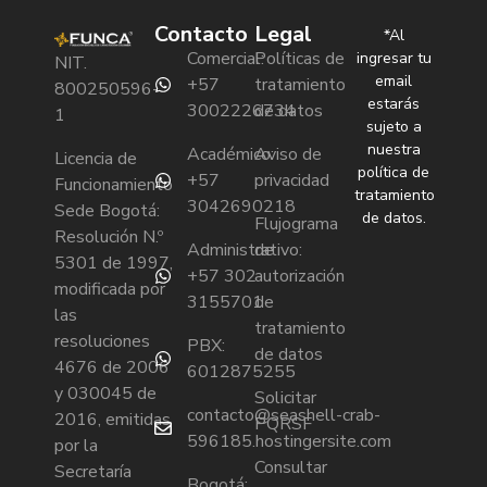
Contacto
Legal
*Al
Comercial:
Políticas de
ingresar tu
NIT.
email
+57
tratamiento
800250596-
estarás
3002226734
de datos
1
sujeto a
nuestra
Académico:
Aviso de
Licencia de
política de
+57
privacidad
Funcionamiento
tratamiento
3042690218
Sede Bogotá:
de datos.
Flujograma
Resolución N.º
Administrativo:
de
5301 de 1997,
+57 302
autorización
modificada por
3155701
de
las
tratamiento
resoluciones
PBX:
de datos
4676 de 2006
6012875255
y 030045 de
Solicitar
contacto@seashell-crab-
2016, emitidas
PQRSF
596185.hostingersite.com
por la
Consultar
Secretaría
Bogotá: