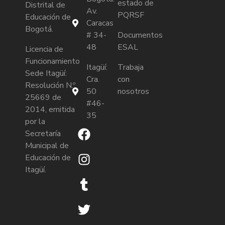
estado de
Distrital de
Av.
PQRSF
Educación de
Caracas
Bogotá.
# 34-
Documentos
48
ESAL
Licencia de
Funcionamiento
Itagüí:
Trabaja
Sede Itagüí:
Cra.
con
Resolución N.º
50
nosotros
25669 de
#46-
2014, emitida
35
por la
Secretaría
Municipal de
Educación de
Itagüí.