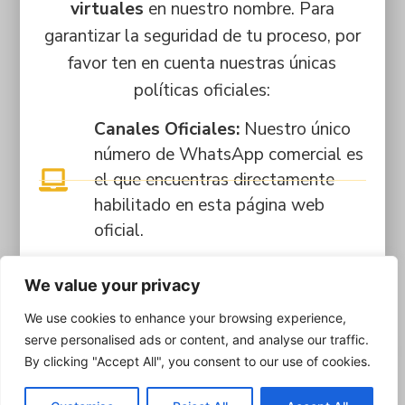
virtuales
en nuestro nombre. Para
garantizar la seguridad de tu proceso, por
favor ten en cuenta nuestras únicas
políticas oficiales:
Canales Oficiales:
Nuestro único
número de WhatsApp comercial es
el que encuentras directamente
habilitado en esta página web
oficial.
Pagos Seguros:
Los trámites y
We value your privacy
matrículas se pagan
We use cookies to enhance your browsing experience,
exclusivamente en nuestras sedes
serve personalised ads or content, and analyse our traffic.
físicas o mediante la plataforma
By clicking "Accept All", you consent to our use of cookies.
estudiantil Q10. Si realizas