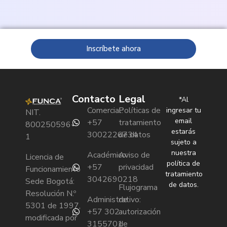
Inscríbete ahora
Contacto
Legal
*Al
Comercial:
Políticas de
ingresar tu
NIT.
email
+57
tratamiento
800250596-
estarás
3002226734
de datos
1
sujeto a
nuestra
Académico:
Aviso de
Licencia de
política de
+57
privacidad
Funcionamiento
tratamiento
3042690218
Sede Bogotá:
de datos.
Flujograma
Resolución N.º
Administrativo:
de
5301 de 1997,
+57 302
autorización
modificada por
3155701
de