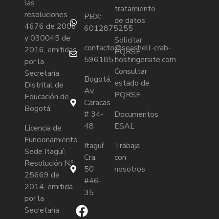
las
tratamiento
resoluciones
PBX:
de datos
4676 de 2006
6012875255
y 030045 de
Solicitar
contacto@seashell-crab-
2016, emitidas
PQRSF
596185.hostingersite.com
por la
Consultar
Secretaría
Bogotá:
estado de
Distrital de
Av.
PQRSF
Educación de
Caracas
Bogotá.
# 34-
Documentos
48
ESAL
Licencia de
Funcionamiento
Itagüí:
Trabaja
Sede Itagüí:
Cra.
con
Resolución N.º
50
nosotros
25669 de
#46-
2014, emitida
35
por la
Secretaría