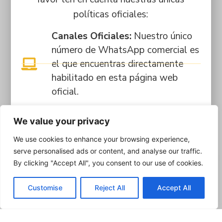
políticas oficiales:
Canales Oficiales:
Nuestro único
número de WhatsApp comercial es
el que encuentras directamente
habilitado en esta página web
oficial.
Pagos Seguros:
Los trámites y
We value your privacy
matrículas se pagan
We use cookies to enhance your browsing experience,
exclusivamente en nuestras sedes
serve personalised ads or content, and analyse our traffic.
físicas o mediante la plataforma
By clicking "Accept All", you consent to our use of cookies.
estudiantil Q10. Si realizas
transferencias bancarias (ej.
Customise
Reject All
Accept All
Bancolombia), la cuenta SIEMPRE
estará a nombre de FUNCA.