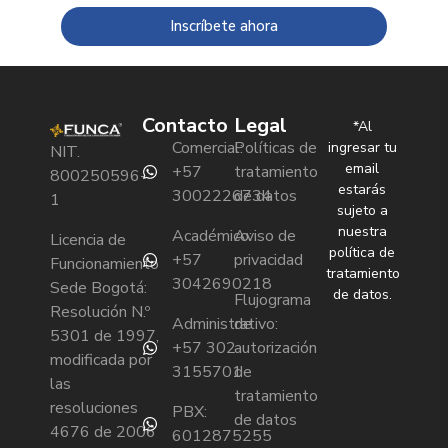
Inscríbete ahora
Contacto
Legal
*Al
Comercial:
Políticas de
ingresar tu
NIT.
email
+57
tratamiento
800250596-
estarás
3002226734
de datos
1
sujeto a
nuestra
Académico:
Aviso de
Licencia de
política de
+57
privacidad
Funcionamiento
tratamiento
3042690218
Sede Bogotá:
de datos.
Flujograma
Resolución N.º
Administrativo:
de
5301 de 1997,
+57 302
autorización
modificada por
3155701
de
las
tratamiento
resoluciones
PBX:
de datos
4676 de 2006
6012875255