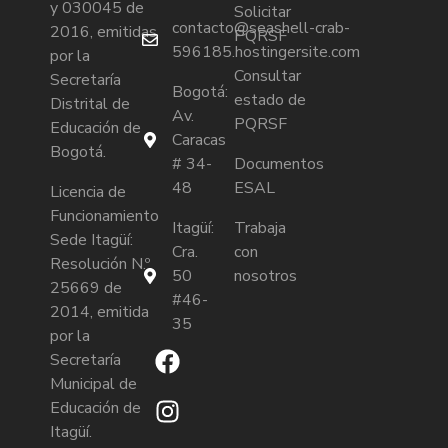
y 030045 de
Solicitar
contacto@seashell-crab-
2016, emitidas
PQRSF
596185.hostingersite.com
por la
Consultar
Secretaría
Bogotá:
estado de
Distrital de
Av.
PQRSF
Educación de
Caracas
Bogotá.
# 34-
Documentos
48
ESAL
Licencia de
Funcionamiento
Itagüí:
Trabaja
Sede Itagüí:
Cra.
con
Resolución N.º
50
nosotros
25669 de
#46-
2014, emitida
35
por la
Secretaría
Municipal de
Educación de
Itagüí.