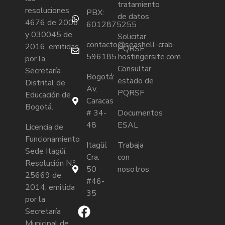
tratamiento
resoluciones
PBX:
de datos
4676 de 2006
6012875255
y 030045 de
Solicitar
contacto@seashell-crab-
2016, emitidas
PQRSF
596185.hostingersite.com
por la
Consultar
Secretaría
Bogotá:
estado de
Distrital de
Av.
PQRSF
Educación de
Caracas
Bogotá.
# 34-
Documentos
48
ESAL
Licencia de
Funcionamiento
Itagüí:
Trabaja
Sede Itagüí:
Cra.
con
Resolución N.º
50
nosotros
25669 de
#46-
2014, emitida
35
por la
Secretaría
Municipal de