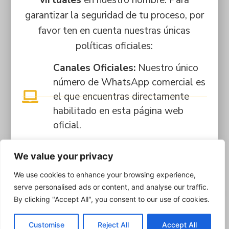
garantizar la seguridad de tu proceso, por
favor ten en cuenta nuestras únicas
políticas oficiales:
Canales Oficiales:
Nuestro único
número de WhatsApp comercial es
el que encuentras directamente
habilitado en esta página web
oficial.
Pagos Seguros:
Los trámites y
We value your privacy
matrículas se pagan
We use cookies to enhance your browsing experience,
exclusivamente en nuestras sedes
serve personalised ads or content, and analyse our traffic.
físicas o mediante la plataforma
By clicking "Accept All", you consent to our use of cookies.
estudiantil Q10. Si realizas
transferencias bancarias (ej.
Customise
Reject All
Accept All