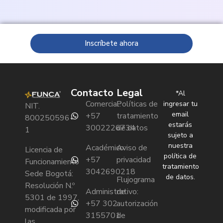
Inscríbete ahora
Contacto
Legal
*Al
Comercial:
Políticas de
ingresar tu
NIT.
email
+57
tratamiento
800250596-
estarás
3002226734
de datos
1
sujeto a
nuestra
Académico:
Aviso de
Licencia de
política de
+57
privacidad
Funcionamiento
tratamiento
3042690218
Sede Bogotá:
de datos.
Flujograma
Resolución N.º
Administrativo:
de
5301 de 1997,
+57 302
autorización
modificada por
3155701
de
las