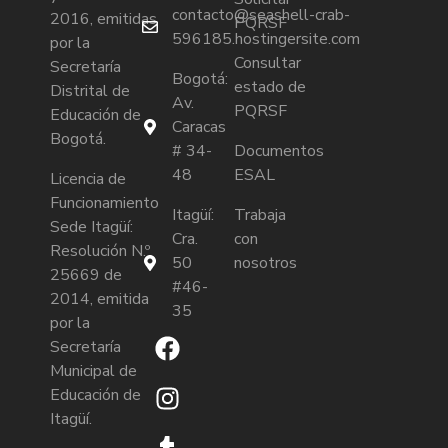
contacto@seashell-crab-
2016, emitidas
PQRSF
596185.hostingersite.com
por la
Consultar
Secretaría
Bogotá:
estado de
Distrital de
Av.
PQRSF
Educación de
Caracas
Bogotá.
# 34-
Documentos
48
ESAL
Licencia de
Funcionamiento
Itagüí:
Trabaja
Sede Itagüí:
Cra.
con
Resolución N.º
50
nosotros
25669 de
#46-
2014, emitida
35
por la
Secretaría
Municipal de
Educación de
Itagüí.