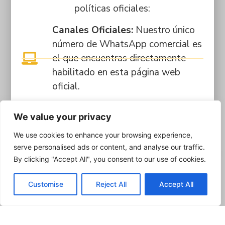
políticas oficiales:
Canales Oficiales:
Nuestro único
número de WhatsApp comercial es
el que encuentras directamente
habilitado en esta página web
oficial.
Pagos Seguros:
Los trámites y
We value your privacy
matrículas se pagan
We use cookies to enhance your browsing experience,
exclusivamente en nuestras sedes
serve personalised ads or content, and analyse our traffic.
físicas o mediante la plataforma
By clicking "Accept All", you consent to our use of cookies.
estudiantil Q10. Si realizas
transferencias bancarias (ej.
Customise
Reject All
Accept All
Bancolombia), la cuenta SIEMPRE
estará a nombre de FUNCA.