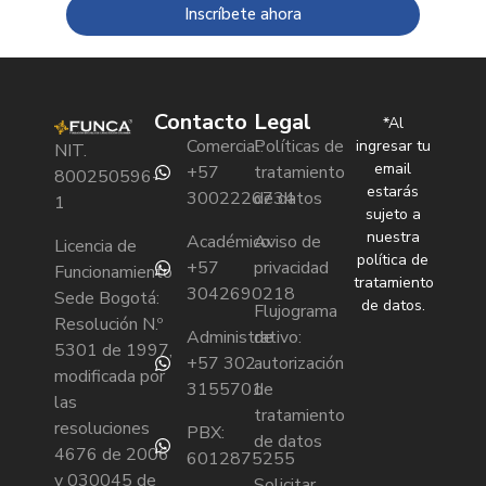
Inscríbete ahora
Contacto
Legal
*Al
Comercial:
Políticas de
ingresar tu
NIT.
email
+57
tratamiento
800250596-
estarás
3002226734
de datos
1
sujeto a
nuestra
Académico:
Aviso de
Licencia de
política de
+57
privacidad
Funcionamiento
tratamiento
3042690218
Sede Bogotá:
de datos.
Flujograma
Resolución N.º
Administrativo:
de
5301 de 1997,
+57 302
autorización
modificada por
3155701
de
las
tratamiento
resoluciones
PBX:
de datos
4676 de 2006
6012875255
y 030045 de
Solicitar