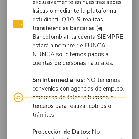
exclusivamente en nuestras sedes
contacto@seashell-crab-
2016, emitidas
PQRSF
físicas o mediante la plataforma
596185.hostingersite.com
por la
estudiantil Q10. Si realizas
Consultar
Secretaría
Bogotá:
estado de
transferencias bancarias (ej.
Distrital de
Av.
PQRSF
Educación de
Bancolombia), la cuenta SIEMPRE
Caracas
Bogotá.
estará a nombre de FUNCA.
# 34-
Documentos
NUNCA solicitemos pagos a
48
ESAL
Licencia de
cuentas de personas naturales.
Funcionamiento
Itagüí:
Trabaja
Sede Itagüí:
Cra.
con
Resolución N.º
Sin Intermediarios:
NO tenemos
50
nosotros
25669 de
convenios con agencias de empleo,
#46-
2014, emitida
35
empresas de talento humano ni
por la
terceros para realizar cobros o
Secretaría
trámites.
Municipal de
Educación de
Itagüí.
Protección de Datos:
No