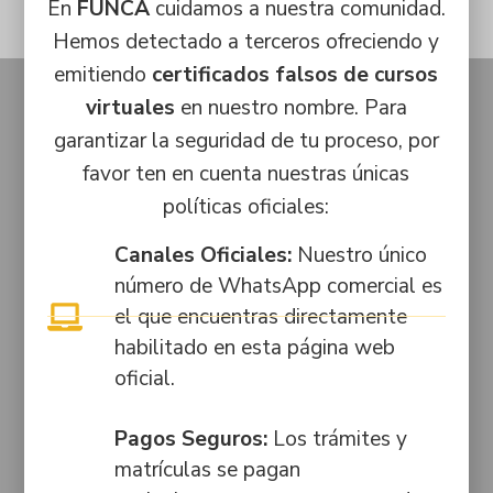
En
FUNCA
cuidamos a nuestra comunidad.
Inscríbete ahora
Hemos detectado a terceros ofreciendo y
emitiendo
certificados falsos de cursos
virtuales
en nuestro nombre. Para
Contacto
Legal
*Al
garantizar la seguridad de tu proceso, por
Comercial:
Políticas de
ingresar tu
NIT.
favor ten en cuenta nuestras únicas
email
+57
tratamiento
800250596-
estarás
3002226734
de datos
políticas oficiales:
1
sujeto a
nuestra
Académico:
Aviso de
Licencia de
Canales Oficiales:
Nuestro único
política de
+57
privacidad
Funcionamiento
número de WhatsApp comercial es
tratamiento
3042690218
Sede Bogotá:
de datos.
el que encuentras directamente
Flujograma
Resolución N.º
Administrativo:
de
habilitado en esta página web
5301 de 1997,
+57 302
autorización
oficial.
modificada por
3155701
de
las
tratamiento
resoluciones
Pagos Seguros:
Los trámites y
PBX:
de datos
4676 de 2006
6012875255
matrículas se pagan
y 030045 de
Solicitar