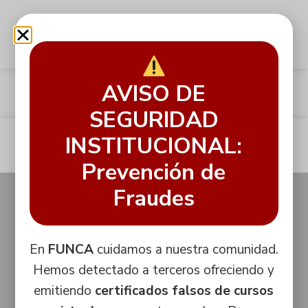
Categoría:
Equipo
AVISO DE
SEGURIDAD
INSTITUCIONAL:
Inscríbete ahora
Prevención de
Fraudes
Contacto
Legal
*Al
Comercial:
Políticas de
ingresar tu
NIT.
email
+57
tratamiento
800250596-
En
FUNCA
cuidamos a nuestra comunidad.
estarás
3002226734
de datos
1
Hemos detectado a terceros ofreciendo y
sujeto a
nuestra
Académico:
Aviso de
emitiendo
certificados falsos de cursos
Licencia de
política de
+57
privacidad