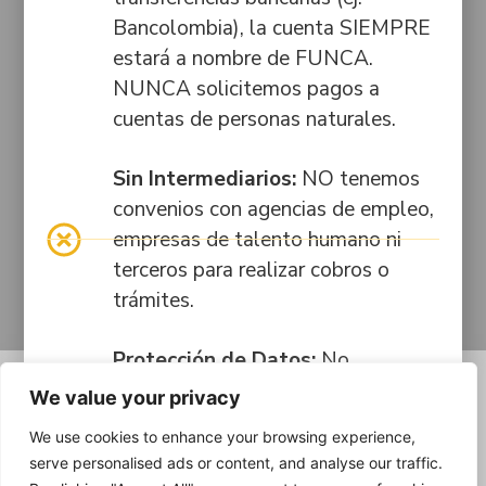
Resolución N.º
50
nosotros
Bancolombia), la cuenta SIEMPRE
25669 de
#46-
2014, emitida
estará a nombre de FUNCA.
35
por la
NUNCA solicitemos pagos a
Secretaría
cuentas de personas naturales.
Municipal de
Educación de
Sin Intermediarios:
NO tenemos
Itagüí.
convenios con agencias de empleo,
empresas de talento humano ni
terceros para realizar cobros o
trámites.
Protección de Datos:
No
compartas información personal ni
We value your privacy
realices pagos en enlaces o
We use cookies to enhance your browsing experience,
números que no estén en nuestro
serve personalised ads or content, and analyse our traffic.
sitio web oficial.