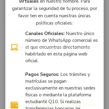
Funcionamiento
virtuales
en nuestro nombre. Para
tratamiento
3042690218
Sede Bogotá:
de datos.
garantizar la seguridad de tu proceso, por
Flujograma
Resolución N.º
Administrativo:
de
favor ten en cuenta nuestras únicas
5301 de 1997,
+57 302
autorización
políticas oficiales:
modificada por
3155701
de
las
tratamiento
Canales Oficiales:
Nuestro único
resoluciones
PBX:
de datos
número de WhatsApp comercial es
4676 de 2006
6012875255
el que encuentras directamente
y 030045 de
Solicitar
contacto@seashell-crab-
2016, emitidas
habilitado en esta página web
PQRSF
596185.hostingersite.com
por la
oficial.
Consultar
Secretaría
Bogotá:
estado de
Distrital de
Av.
Pagos Seguros:
Los trámites y
PQRSF
Educación de
Caracas
matrículas se pagan
Bogotá.
# 34-
Documentos
exclusivamente en nuestras sedes
48
ESAL
Licencia de
físicas o mediante la plataforma
Funcionamiento
Itagüí:
Trabaja
estudiantil Q10. Si realizas
Sede Itagüí:
Cra.
con
transferencias bancarias (ej.